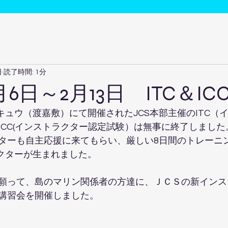
日
読了時間: 1分
月6日～2月13日 ITC＆IC
キュウ（渡嘉敷）にて開催されたJCS本部主催のITC（
ICC(インストラクター認定試験）は無事に終了しまし
ターも自主応援に来てもらい、厳しい8日間のトレーニ
ラクターが生まれました。
願って、島のマリン関係者の方達に、ＪＣＳの新インス
料講習会を開催しました。