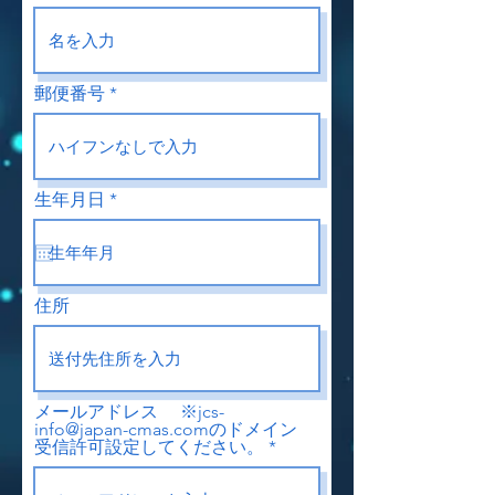
郵便番号
r
生年月日
*
e
q
u
i
r
e
住所
d
メールアドレス ※jcs-
info@japan-cmas.comのドメイン
受信許可設定してください。