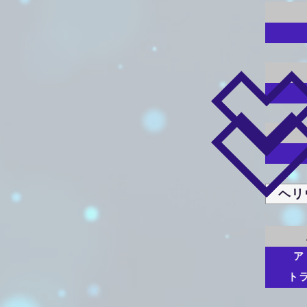
ヘリ
ア
ト