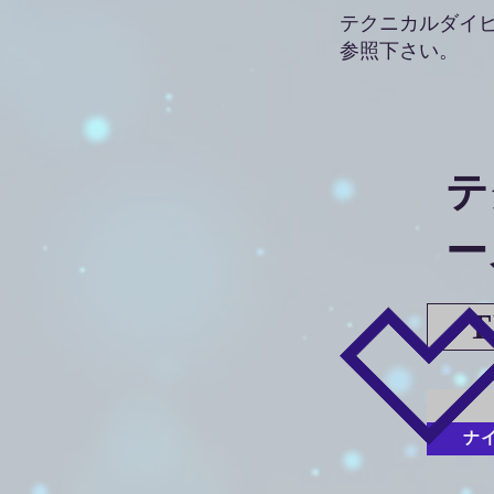
テクニカルダイ
参照下さい。
テ
ー
T
ナ