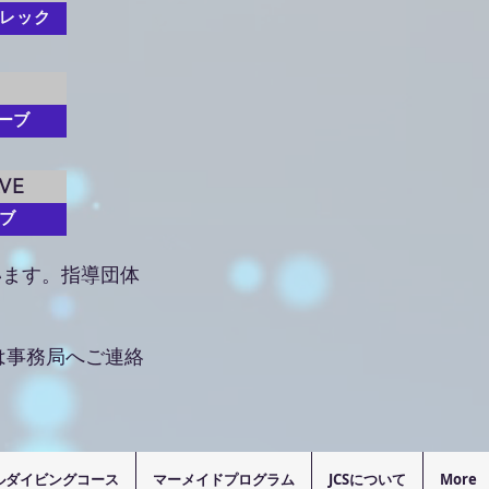
 レック
ーブ
AVE
ーブ
います。指導団体
は事務局へご連絡
ルダイビングコース
マーメイドプログラム
JCSについて
More