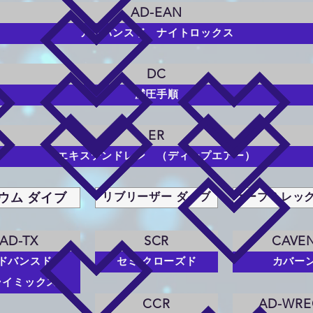
AD-EAN
アドバンスド ナイトロックス
DC
減圧手順
ER
エキステンドレン （ディープエアー）
ウム ダイブ
リブリーザー ダイブ
ケーブ＆レック
AD-TX
SCR
CAVE
ドバンスド
セミ クローズド
カバー
ライミックス
CCR
AD-WRE