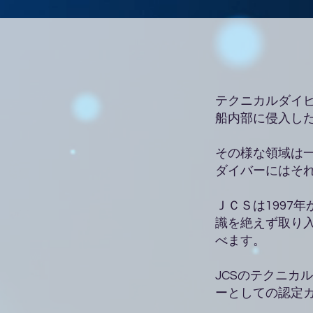
テクニカルダイ
船内部に侵入し
その様な領域は
ダイバーにはそ
ＪＣＳは1997
識を絶えず取り入
べます。
JCSのテクニカ
ーとしての認定