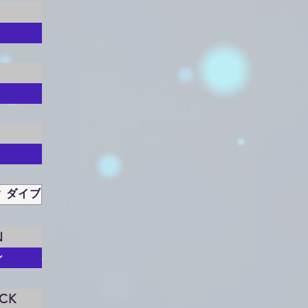
 ダイブ
N
ン
CK