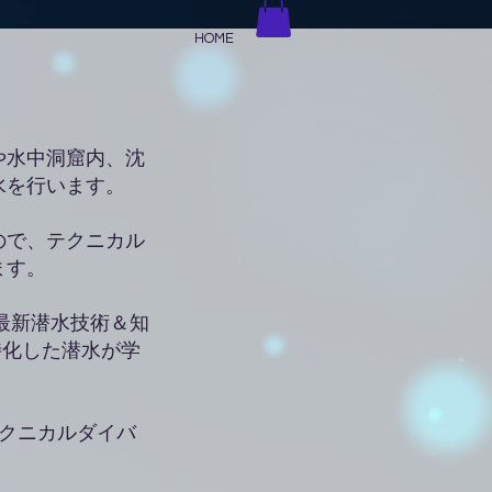
HOME
や水中洞窟内、沈
水を行います。
ので、テクニカル
ます。
最新潜水技術＆知
特化した潜水が学
テクニカルダイバ