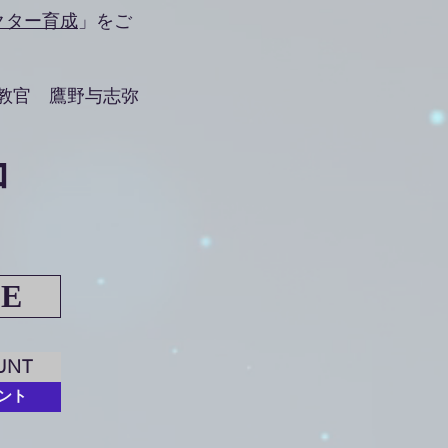
クター育成
」をご
教官 鷹野与志弥
コ
SE
UNT
ント